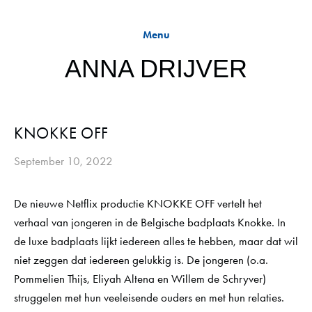
Menu
Home
ANNA DRIJVER
Nieuws
Info
KNOKKE OFF
September 10, 2022
Films
Theater
De nieuwe Netflix productie KNOKKE OFF vertelt het 
verhaal van jongeren in de Belgische badplaats Knokke. In 
Televisie
de luxe badplaats lijkt iedereen alles te hebben, maar dat wil 
niet zeggen dat iedereen gelukkig is. De jongeren (o.a. 
Schrijven
Pommelien Thijs, Eliyah Altena en Willem de Schryver) 
struggelen met hun veeleisende ouders en met hun relaties. 
Biografie